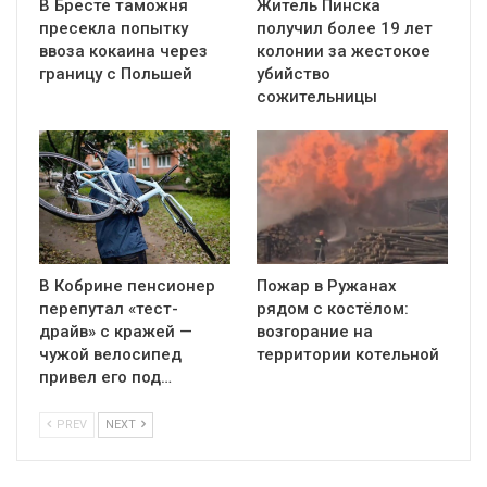
В Бресте таможня
Житель Пинска
пресекла попытку
получил более 19 лет
ввоза кокаина через
колонии за жестокое
границу с Польшей
убийство
сожительницы
В Кобрине пенсионер
Пожар в Ружанах
перепутал «тест-
рядом с костёлом:
драйв» с кражей —
возгорание на
чужой велосипед
территории котельной
привел его под…
PREV
NEXT