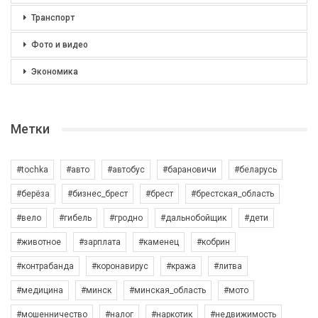
Транспорт
Фото и видео
Экономика
Метки
#tochka
#авто
#автобус
#барановичи
#беларусь
#берёза
#бизнес_брест
#брест
#брестская_область
#вело
#гибель
#гродно
#дальнобойщик
#дети
#животное
#зарплата
#каменец
#кобрин
#контрабанда
#коронавирус
#кража
#литва
#медицина
#минск
#минская_область
#мото
#мошенничество
#налог
#наркотик
#недвижимость