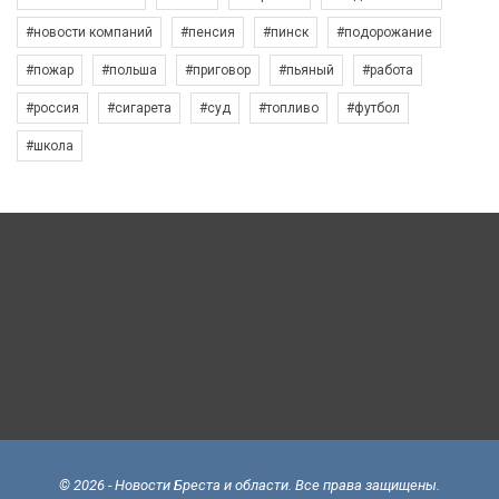
#новости компаний
#пенсия
#пинск
#подорожание
#пожар
#польша
#приговор
#пьяный
#работа
#россия
#сигарета
#суд
#топливо
#футбол
#школа
© 2026 - Новости Бреста и области. Все права защищены.