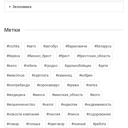
Экономика
Метки
#tochka
#авто
#автобус
#барановичи
#беларусь
#берёза
#бизнес_брест
#брест
#брестская_область
#вело
#гибель
#гродно
#дальнобойщик
#дети
#животное
#зарплата
#каменец
#кобрин
#контрабанда
#коронавирус
#кража
#литва
#медицина
#минск
#минская_область
#мото
#мошенничество
#налог
#наркотик
#недвижимость
#новости компаний
#пенсия
#пинск
#подорожание
#пожар
#польша
#приговор
#пьяный
#работа