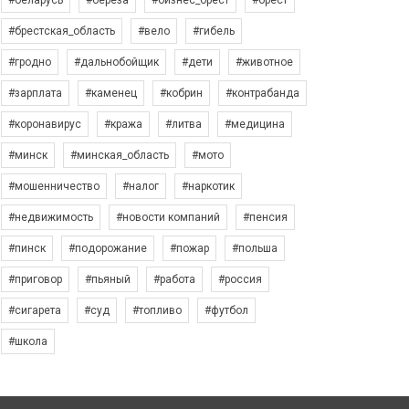
#беларусь
#берёза
#бизнес_брест
#брест
#брестская_область
#вело
#гибель
#гродно
#дальнобойщик
#дети
#животное
#зарплата
#каменец
#кобрин
#контрабанда
#коронавирус
#кража
#литва
#медицина
#минск
#минская_область
#мото
#мошенничество
#налог
#наркотик
#недвижимость
#новости компаний
#пенсия
#пинск
#подорожание
#пожар
#польша
#приговор
#пьяный
#работа
#россия
#сигарета
#суд
#топливо
#футбол
#школа