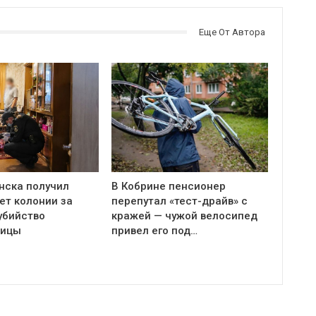
Еще От Автора
нска получил
В Кобрине пенсионер
ет колонии за
перепутал «тест-драйв» с
убийство
кражей — чужой велосипед
ницы
привел его под…