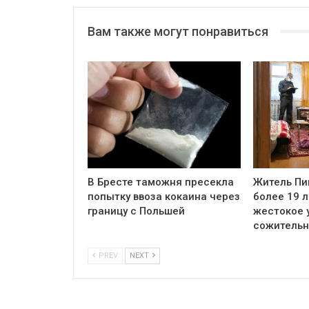
Вам также могут понравиться
В Бресте таможня пресекла
Житель Пи
попытку ввоза кокаина через
более 19 л
границу с Польшей
жестокое 
сожитель
PREV
NEXT