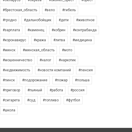
#беларусь
#берёза
#бизнес_брест
#брест
#брестская_область
#вело
#гибель
#гродно
#дальнобойщик
#дети
#животное
#зарплата
#каменец
#кобрин
#контрабанда
#коронавирус
#кража
#литва
#медицина
#минск
#минская_область
#мото
#мошенничество
#налог
#наркотик
#недвижимость
#новости компаний
#пенсия
#пинск
#подорожание
#пожар
#польша
#приговор
#пьяный
#работа
#россия
#сигарета
#суд
#топливо
#футбол
#школа