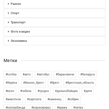
Разное
Спорт
Транспорт
Фото и видео
Экономика
Метки
#tochka
#авто
#автобус
#барановичи
#беларусь
#берёза
#бизнес_брест
#брест
#брестская_область
#вело
#гибель
#гродно
#дальнобойщик
#дети
#животное
#зарплата
#каменец
#кобрин
#контрабанда
#коронавирус
#кража
#литва