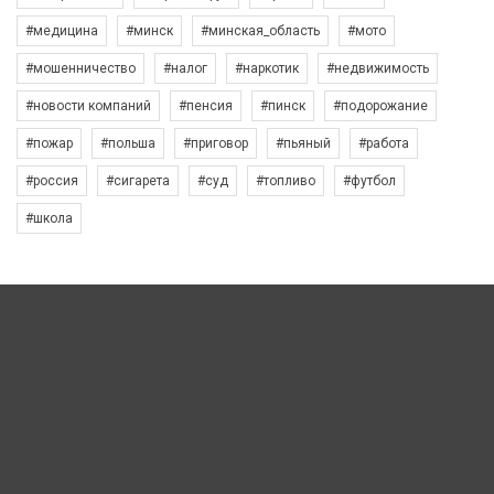
#медицина
#минск
#минская_область
#мото
#мошенничество
#налог
#наркотик
#недвижимость
#новости компаний
#пенсия
#пинск
#подорожание
#пожар
#польша
#приговор
#пьяный
#работа
#россия
#сигарета
#суд
#топливо
#футбол
#школа