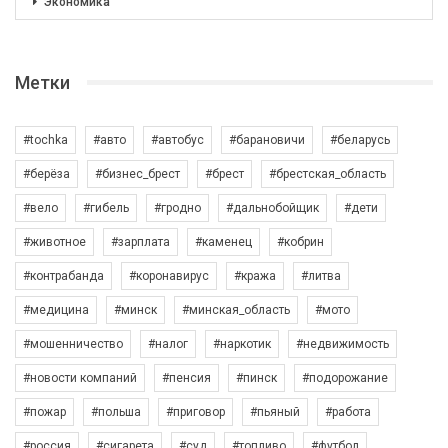
Экономика
Метки
#tochka
#авто
#автобус
#барановичи
#беларусь
#берёза
#бизнес_брест
#брест
#брестская_область
#вело
#гибель
#гродно
#дальнобойщик
#дети
#животное
#зарплата
#каменец
#кобрин
#контрабанда
#коронавирус
#кража
#литва
#медицина
#минск
#минская_область
#мото
#мошенничество
#налог
#наркотик
#недвижимость
#новости компаний
#пенсия
#пинск
#подорожание
#пожар
#польша
#приговор
#пьяный
#работа
#россия
#сигарета
#суд
#топливо
#футбол