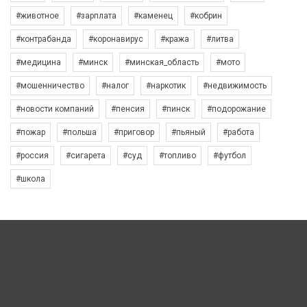
#животное
#зарплата
#каменец
#кобрин
#контрабанда
#коронавирус
#кража
#литва
#медицина
#минск
#минская_область
#мото
#мошенничество
#налог
#наркотик
#недвижимость
#новости компаний
#пенсия
#пинск
#подорожание
#пожар
#польша
#приговор
#пьяный
#работа
#россия
#сигарета
#суд
#топливо
#футбол
#школа