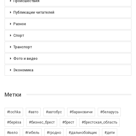
Происшествия
Публикации читателей
Разное
Спорт
Транспорт
Фото и видео
Экономика
Метки
#tochka
#авто
#автобус
#барановичи
#беларусь
#берёза
#бизнес_брест
#брест
#брестская_область
#вело
#гибель
#гродно
#дальнобойщик
#дети