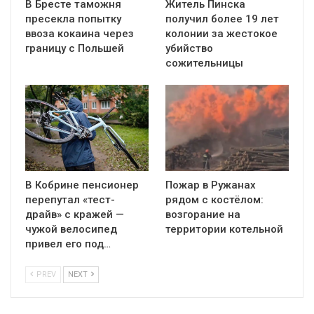
В Бресте таможня
Житель Пинска
пресекла попытку
получил более 19 лет
ввоза кокаина через
колонии за жестокое
границу с Польшей
убийство
сожительницы
В Кобрине пенсионер
Пожар в Ружанах
перепутал «тест-
рядом с костёлом:
драйв» с кражей —
возгорание на
чужой велосипед
территории котельной
привел его под…
PREV
NEXT