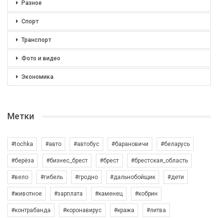
Разное
Спорт
Транспорт
Фото и видео
Экономика
Метки
#tochka
#авто
#автобус
#барановичи
#беларусь
#берёза
#бизнес_брест
#брест
#брестская_область
#вело
#гибель
#гродно
#дальнобойщик
#дети
#животное
#зарплата
#каменец
#кобрин
#контрабанда
#коронавирус
#кража
#литва