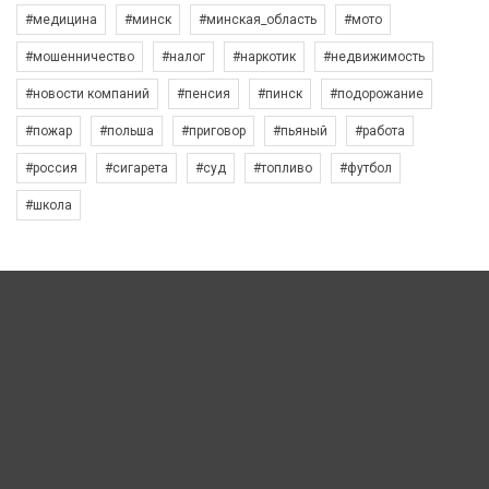
#медицина
#минск
#минская_область
#мото
#мошенничество
#налог
#наркотик
#недвижимость
#новости компаний
#пенсия
#пинск
#подорожание
#пожар
#польша
#приговор
#пьяный
#работа
#россия
#сигарета
#суд
#топливо
#футбол
#школа