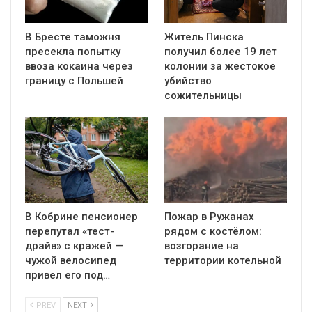
В Бресте таможня
Житель Пинска
пресекла попытку
получил более 19 лет
ввоза кокаина через
колонии за жестокое
границу с Польшей
убийство
сожительницы
В Кобрине пенсионер
Пожар в Ружанах
перепутал «тест-
рядом с костёлом:
драйв» с кражей —
возгорание на
чужой велосипед
территории котельной
привел его под…
PREV
NEXT