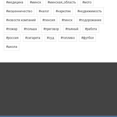
#медицина
#минск
#минская_область
#мото
#мошенничество
#налог
#наркотик
#недвижимость
#новости компаний
#пенсия
#пинск
#подорожание
#пожар
#польша
#приговор
#пьяный
#работа
#россия
#сигарета
#суд
#топливо
#футбол
#школа