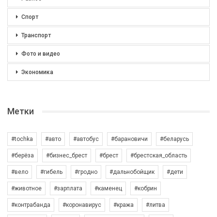
Спорт
Транспорт
Фото и видео
Экономика
Метки
#tochka
#авто
#автобус
#барановичи
#беларусь
#берёза
#бизнес_брест
#брест
#брестская_область
#вело
#гибель
#гродно
#дальнобойщик
#дети
#животное
#зарплата
#каменец
#кобрин
#контрабанда
#коронавирус
#кража
#литва