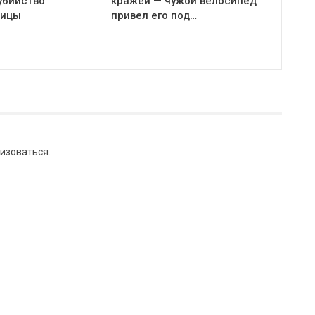
убийство
кражей — чужой велосипед
ницы
привел его под…
изоваться
.