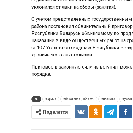
уклонился от явки на сборы (занятия).
С учетом представленных государственным 
района постановил обвинительный приговор. 
Республики Беларусь обвиняемому по пред
наказание в виде общественных работ на сро
ст.107 Уголовного кодекса Республики Бела
хронического алкоголизма.
Приговор в законную силу не вступил, може
порядке.
#армия
#брестская_область
#иваново
#уклон
Поделится