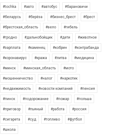
#tochka
#авто
#автобус
#барановичи
#беларусь
#берёза
#бизнес_брест
#брест
#брестская_область
#вело
#гибель
#гродно
#дальнобойщик
#дети
#животное
#зарплата
#каменец
#кобрин
#контрабанда
#коронавирус
#кража
#литва
#медицина
#минск
#минская_область
#мото
#мошенничество
#налог
#наркотик
#недвижимость
#новости компаний
#пенсия
#пинск
#подорожание
#пожар
#польша
#приговор
#пьяный
#работа
#россия
#сигарета
#суд
#топливо
#футбол
#школа