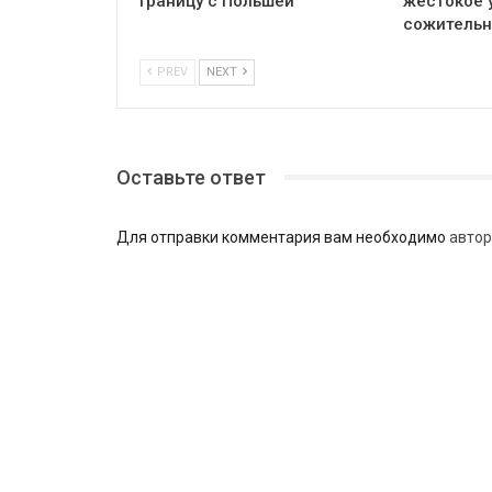
границу с Польшей
жестокое 
сожитель
PREV
NEXT
Оставьте ответ
Для отправки комментария вам необходимо
автор