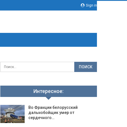
Sign in
Интересное:
Во Франции белорусский
дальнобойщик умер от
сердечного…