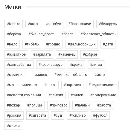
Метки
#tochka
#авто
#автобус
#барановичи
#беларусь
#берёза
#бизнес_брест
#брест
#брестская_область
#вело
#гибель
#гродно
#дальнобойщик
#дети
#животное
#зарплата
#каменец
#кобрин
#контрабанда
#коронавирус
#кража
#литва
#медицина
#минск
#минская_область
#мото
#мошенничество
#налог
#наркотик
#недвижимость
#новости компаний
#пенсия
#пинск
#подорожание
#пожар
#польша
#приговор
#пьяный
#работа
#россия
#сигарета
#суд
#топливо
#футбол
#школа