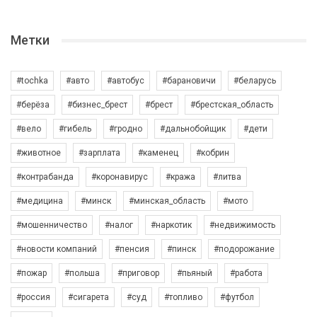
Метки
#tochka
#авто
#автобус
#барановичи
#беларусь
#берёза
#бизнес_брест
#брест
#брестская_область
#вело
#гибель
#гродно
#дальнобойщик
#дети
#животное
#зарплата
#каменец
#кобрин
#контрабанда
#коронавирус
#кража
#литва
#медицина
#минск
#минская_область
#мото
#мошенничество
#налог
#наркотик
#недвижимость
#новости компаний
#пенсия
#пинск
#подорожание
#пожар
#польша
#приговор
#пьяный
#работа
#россия
#сигарета
#суд
#топливо
#футбол