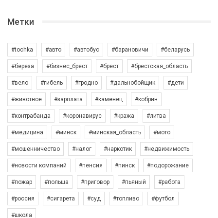
Метки
#tochka
#авто
#автобус
#барановичи
#беларусь
#берёза
#бизнес_брест
#брест
#брестская_область
#вело
#гибель
#гродно
#дальнобойщик
#дети
#животное
#зарплата
#каменец
#кобрин
#контрабанда
#коронавирус
#кража
#литва
#медицина
#минск
#минская_область
#мото
#мошенничество
#налог
#наркотик
#недвижимость
#новости компаний
#пенсия
#пинск
#подорожание
#пожар
#польша
#приговор
#пьяный
#работа
#россия
#сигарета
#суд
#топливо
#футбол
#школа