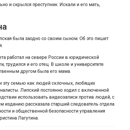
ьно и скрылся преступник. Искали и его мать,
на
пская была заодно со своим сыном. Об это пишет
я.
та работал на севере России в юридической
и, трудился и его отец. В школе и университете
ственным другом была его мама.
и эту семью как людей склочных, любящих
налисты. Липский постоянно ходил с включенной
едствии использовать видеозаписи против людей, с
ом изданию рассказала старший следователь отдела
ности и общественной безопасности управления
ристина Лагутина.