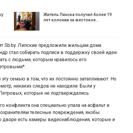
ку
Житель Пинска получил более 19
лет колонии за жестокое…
ит Sb.by. Липские предложили жильцам дома
ндр стал собирать подписи в поддержку своей идеи.
ать с людьми, которым нравилось его
Петровыми*.
эту семью в том, что их постоянно затапливают. Но
отр, никаких следов не находили. Были у
 Петровых, которые не подтверждались.
ого конфликта она специально упала на асфальт и
воохранителям телесные повреждения, якобы
во дворе есть камеры видеонаблюдения, которые и