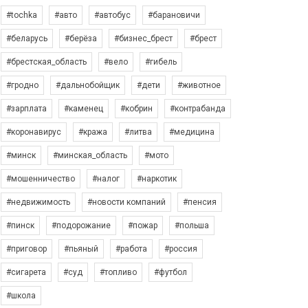
#tochka
#авто
#автобус
#барановичи
#беларусь
#берёза
#бизнес_брест
#брест
#брестская_область
#вело
#гибель
#гродно
#дальнобойщик
#дети
#животное
#зарплата
#каменец
#кобрин
#контрабанда
#коронавирус
#кража
#литва
#медицина
#минск
#минская_область
#мото
#мошенничество
#налог
#наркотик
#недвижимость
#новости компаний
#пенсия
#пинск
#подорожание
#пожар
#польша
#приговор
#пьяный
#работа
#россия
#сигарета
#суд
#топливо
#футбол
#школа