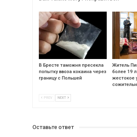
В Бресте таможня пресекла
Житель Пи
попытку ввоза кокаина через
более 19 л
границу с Польшей
жестокое 
сожитель
PREV
NEXT
Оставьте ответ