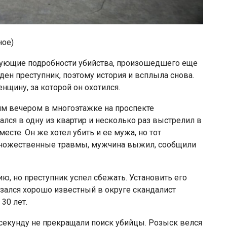
ное)
рующие подробности убийства, произошедшего еще
йден преступник, поэтому история и всплыла снова.
нщину, за которой он охотился.
им вечером в многоэтажке на проспекте
ся в одну из квартир и несколько раз выстрелил в
сте. Он же хотел убить и ее мужа, но тот
 множественные травмы, мужчина выжил, сообщили
, но преступник успел сбежать. Установить его
азался хорошо известный в округе скандалист
30 лет.
 секунду не прекращали поиск убийцы. Розыск велся