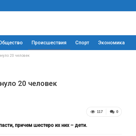
Общество
Происшествия
Спорт
Экономика
онуло 20 человек
онуло 20 человек
117
0
асти, причем шестеро их них – дети.