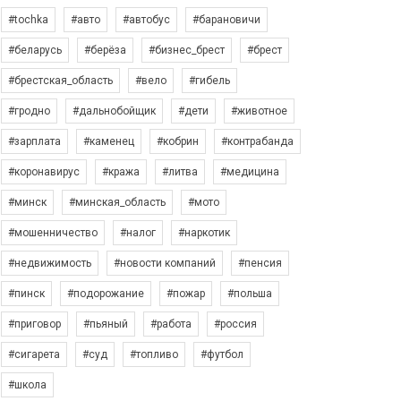
#tochka
#авто
#автобус
#барановичи
#беларусь
#берёза
#бизнес_брест
#брест
#брестская_область
#вело
#гибель
#гродно
#дальнобойщик
#дети
#животное
#зарплата
#каменец
#кобрин
#контрабанда
#коронавирус
#кража
#литва
#медицина
#минск
#минская_область
#мото
#мошенничество
#налог
#наркотик
#недвижимость
#новости компаний
#пенсия
#пинск
#подорожание
#пожар
#польша
#приговор
#пьяный
#работа
#россия
#сигарета
#суд
#топливо
#футбол
#школа