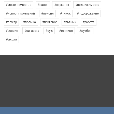
#мошенничество
#налог
#наркотик
#недвижимость
#новости компаний
#пенсия
#пинск
#подорожание
#пожар
#польша
#приговор
#пьяный
#работа
#россия
#сигарета
#суд
#топливо
#футбол
#школа