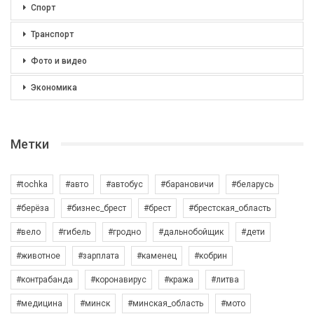
Спорт
Транспорт
Фото и видео
Экономика
Метки
#tochka
#авто
#автобус
#барановичи
#беларусь
#берёза
#бизнес_брест
#брест
#брестская_область
#вело
#гибель
#гродно
#дальнобойщик
#дети
#животное
#зарплата
#каменец
#кобрин
#контрабанда
#коронавирус
#кража
#литва
#медицина
#минск
#минская_область
#мото