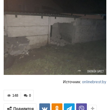
Источник:
onlinebrest.by
148
0
Поделится