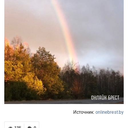
Источник:
onlinebrest.by
135
0