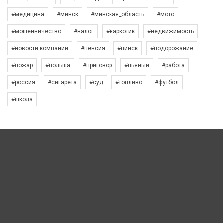
#медицина
#минск
#минская_область
#мото
#мошенничество
#налог
#наркотик
#недвижимость
#новости компаний
#пенсия
#пинск
#подорожание
#пожар
#польша
#приговор
#пьяный
#работа
#россия
#сигарета
#суд
#топливо
#футбол
#школа