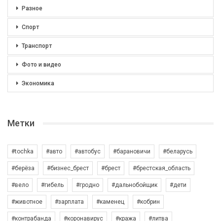
Разное
Спорт
Транспорт
Фото и видео
Экономика
Метки
#tochka
#авто
#автобус
#барановичи
#беларусь
#берёза
#бизнес_брест
#брест
#брестская_область
#вело
#гибель
#гродно
#дальнобойщик
#дети
#животное
#зарплата
#каменец
#кобрин
#контрабанда
#коронавирус
#кража
#литва