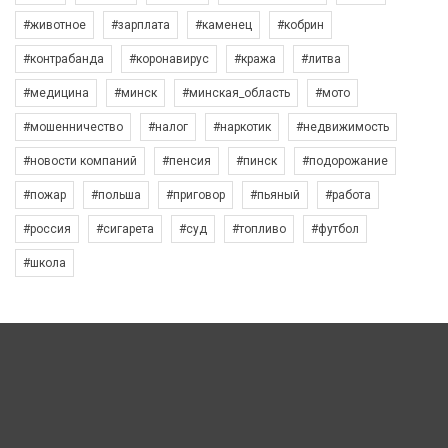
#животное
#зарплата
#каменец
#кобрин
#контрабанда
#коронавирус
#кража
#литва
#медицина
#минск
#минская_область
#мото
#мошенничество
#налог
#наркотик
#недвижимость
#новости компаний
#пенсия
#пинск
#подорожание
#пожар
#польша
#приговор
#пьяный
#работа
#россия
#сигарета
#суд
#топливо
#футбол
#школа