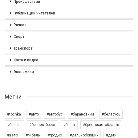
Происшествия
Публикации читателей
Разное
Спорт
Транспорт
Фото и видео
Экономика
Метки
#tochka
#авто
#автобус
#барановичи
#беларусь
#берёза
#бизнес_брест
#брест
#брестская_область
#вело
#гибель
#гродно
#дальнобойщик
#дети