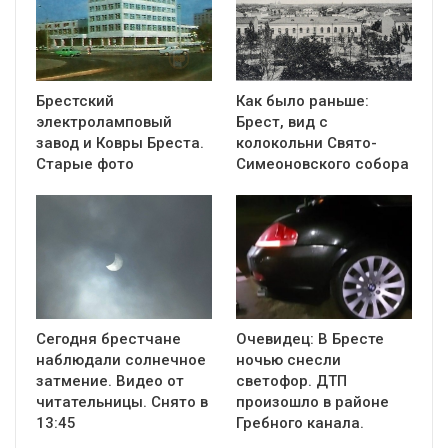
Брестский
Как было раньше:
электроламповый
Брест, вид с
завод и Ковры Бреста.
колокольни Cвято-
Старые фото
Симеоновского собора
Сегодня брестчане
Очевидец: В Бресте
наблюдали солнечное
ночью снесли
затмение. Видео от
светофор. ДТП
читательницы. Снято в
произошло в районе
13:45
Гребного канала.