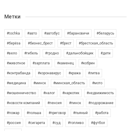
Метки
#tochka
#авто
#автобус
#барановичи
#беларусь
#берёза
#бизнес_брест
#брест
#брестская_область
#вело
#гибель
#гродно
#дальнобойщик
#дети
#животное
#зарплата
#каменец
#кобрин
#контрабанда
#коронавирус
#кража
#литва
#медицина
#минск
#минская_область
#мото
#мошенничество
#налог
#наркотик
#недвижимость
#новости компаний
#пенсия
#пинск
#подорожание
#пожар
#польша
#приговор
#пьяный
#работа
#россия
#сигарета
#суд
#топливо
#футбол