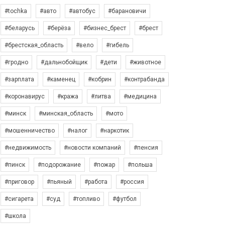
#tochka
#авто
#автобус
#барановичи
#беларусь
#берёза
#бизнес_брест
#брест
#брестская_область
#вело
#гибель
#гродно
#дальнобойщик
#дети
#животное
#зарплата
#каменец
#кобрин
#контрабанда
#коронавирус
#кража
#литва
#медицина
#минск
#минская_область
#мото
#мошенничество
#налог
#наркотик
#недвижимость
#новости компаний
#пенсия
#пинск
#подорожание
#пожар
#польша
#приговор
#пьяный
#работа
#россия
#сигарета
#суд
#топливо
#футбол
#школа