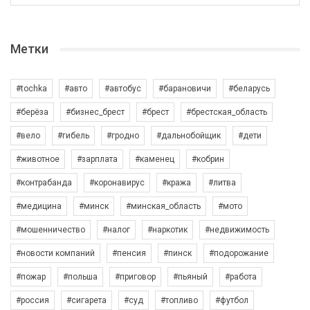
Метки
#tochka
#авто
#автобус
#барановичи
#беларусь
#берёза
#бизнес_брест
#брест
#брестская_область
#вело
#гибель
#гродно
#дальнобойщик
#дети
#животное
#зарплата
#каменец
#кобрин
#контрабанда
#коронавирус
#кража
#литва
#медицина
#минск
#минская_область
#мото
#мошенничество
#налог
#наркотик
#недвижимость
#новости компаний
#пенсия
#пинск
#подорожание
#пожар
#польша
#приговор
#пьяный
#работа
#россия
#сигарета
#суд
#топливо
#футбол