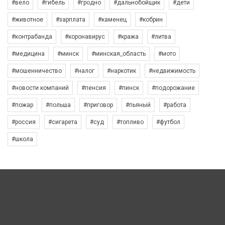
#вело
#гибель
#гродно
#дальнобойщик
#дети
#животное
#зарплата
#каменец
#кобрин
#контрабанда
#коронавирус
#кража
#литва
#медицина
#минск
#минская_область
#мото
#мошенничество
#налог
#наркотик
#недвижимость
#новости компаний
#пенсия
#пинск
#подорожание
#пожар
#польша
#приговор
#пьяный
#работа
#россия
#сигарета
#суд
#топливо
#футбол
#школа