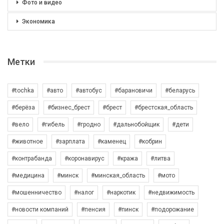
Фото и видео
Экономика
Метки
#tochka
#авто
#автобус
#барановичи
#беларусь
#берёза
#бизнес_брест
#брест
#брестская_область
#вело
#гибель
#гродно
#дальнобойщик
#дети
#животное
#зарплата
#каменец
#кобрин
#контрабанда
#коронавирус
#кража
#литва
#медицина
#минск
#минская_область
#мото
#мошенничество
#налог
#наркотик
#недвижимость
#новости компаний
#пенсия
#пинск
#подорожание