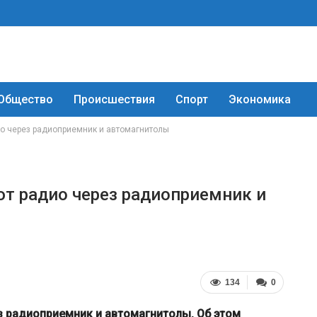
Общество
Происшествия
Спорт
Экономика
о через радиоприемник и автомагнитолы
т радио через радиоприемник и
134
0
 радиоприемник и автомагнитолы. Об этом