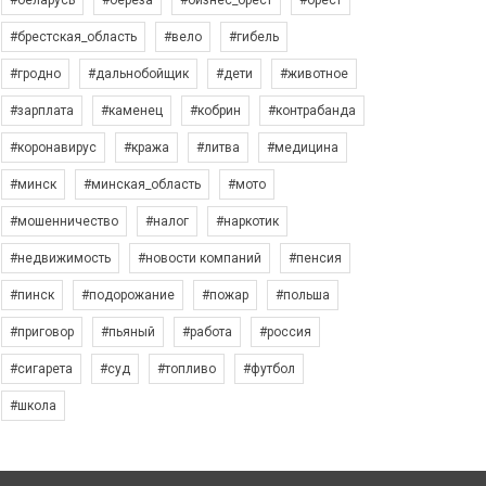
#беларусь
#берёза
#бизнес_брест
#брест
#брестская_область
#вело
#гибель
#гродно
#дальнобойщик
#дети
#животное
#зарплата
#каменец
#кобрин
#контрабанда
#коронавирус
#кража
#литва
#медицина
#минск
#минская_область
#мото
#мошенничество
#налог
#наркотик
#недвижимость
#новости компаний
#пенсия
#пинск
#подорожание
#пожар
#польша
#приговор
#пьяный
#работа
#россия
#сигарета
#суд
#топливо
#футбол
#школа