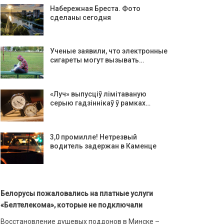
Набережная Бреста. Фото
сделаны сегодня
Ученые заявили, что электронные
сигареты могут вызывать…
«Луч» выпусціў лiмiтаваную
серыю гадзіннікаў ў рамках…
3,0 промилле! Нетрезвый
водитель задержан в Каменце
Белорусы пожаловались на платные услуги
«Белтелекома», которые не подключали
Восстановление душевых поддонов в Минске –