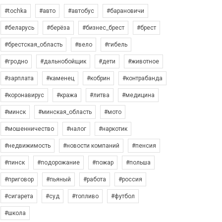
#tochka
#авто
#автобус
#барановичи
#беларусь
#берёза
#бизнес_брест
#брест
#брестская_область
#вело
#гибель
#гродно
#дальнобойщик
#дети
#животное
#зарплата
#каменец
#кобрин
#контрабанда
#коронавирус
#кража
#литва
#медицина
#минск
#минская_область
#мото
#мошенничество
#налог
#наркотик
#недвижимость
#новости компаний
#пенсия
#пинск
#подорожание
#пожар
#польша
#приговор
#пьяный
#работа
#россия
#сигарета
#суд
#топливо
#футбол
#школа