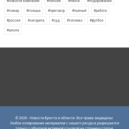
#новости компаний
#пенсия
#пинск
#подорожание
#пожар
#польша
#приговор
#пьяный
#работа
#россия
#сигарета
#суд
#топливо
#футбол
#школа
© 2026 - Новости Бреста и области. Все права защищены.
Любое копирование материалов с нашего ресурса разрешается
только с обратной активной ссылкой на страницу статьи.