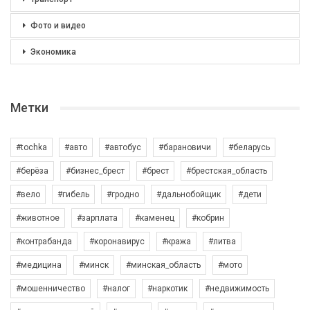
Фото и видео
Экономика
Метки
#tochka
#авто
#автобус
#барановичи
#беларусь
#берёза
#бизнес_брест
#брест
#брестская_область
#вело
#гибель
#гродно
#дальнобойщик
#дети
#животное
#зарплата
#каменец
#кобрин
#контрабанда
#коронавирус
#кража
#литва
#медицина
#минск
#минская_область
#мото
#мошенничество
#налог
#наркотик
#недвижимость