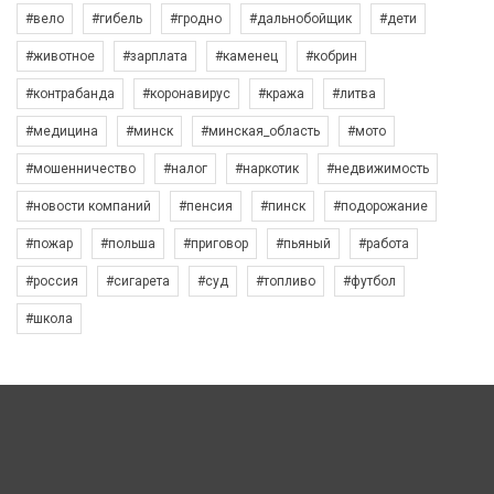
#вело
#гибель
#гродно
#дальнобойщик
#дети
#животное
#зарплата
#каменец
#кобрин
#контрабанда
#коронавирус
#кража
#литва
#медицина
#минск
#минская_область
#мото
#мошенничество
#налог
#наркотик
#недвижимость
#новости компаний
#пенсия
#пинск
#подорожание
#пожар
#польша
#приговор
#пьяный
#работа
#россия
#сигарета
#суд
#топливо
#футбол
#школа