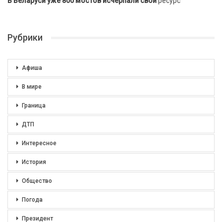
В Беларуси уже 800 мостов исчерпали свой
ресурс
Рубрики
Афиша
В мире
Граница
ДТП
Интересное
История
Общество
Погода
Президент