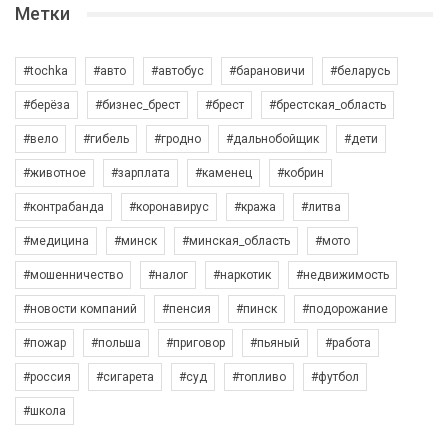
Метки
#tochka
#авто
#автобус
#барановичи
#беларусь
#берёза
#бизнес_брест
#брест
#брестская_область
#вело
#гибель
#гродно
#дальнобойщик
#дети
#животное
#зарплата
#каменец
#кобрин
#контрабанда
#коронавирус
#кража
#литва
#медицина
#минск
#минская_область
#мото
#мошенничество
#налог
#наркотик
#недвижимость
#новости компаний
#пенсия
#пинск
#подорожание
#пожар
#польша
#приговор
#пьяный
#работа
#россия
#сигарета
#суд
#топливо
#футбол
#школа