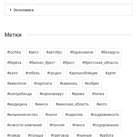
Экономика
Метки
#tochka
#авто
#автобус
#барановичи
#беларусь
#берёза
#бизнес_брест
#брест
#брестская_область
#вело
#гибель
#гродно
#дальнобойщик
#дети
#животное
#зарплата
#каменец
#кобрин
#контрабанда
#коронавирус
#кража
#литва
#медицина
#минск
#минская_область
#мото
#мошенничество
#налог
#наркотик
#недвижимость
#новости компаний
#пенсия
#пинск
#подорожание
#пожар
#польша
#приговор
#пьяный
#работа