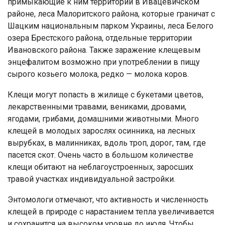
примыкающие к ним территории в Ивацевичском
районе, леса Малоритского района, которые граничат с
Шацким национальным парком Украины, леса Белого
озера Брестского района, отдельные территории
Ивановского района. Также заражение клещевым
энцефалитом возможно при употреблении в пищу
сырого козьего молока, редко — молока коров.
Клещи могут попасть в жилище с букетами цветов,
лекарственными травами, вениками, дровами,
ягодами, грибами, домашними животными. Много
клещей в молодых зарослях осинника, на лесных
вырубках, в малинниках, вдоль троп, дорог, там, где
пасется скот. Очень часто в большом количестве
клещи обитают на неблагоустроенных, заросших
травой участках индивидуальной застройки.
Энтомологи отмечают, что активность и численность
клещей в природе с нарастанием тепла увеличивается
и сохранится на высоком уровне до июля. Чтобы