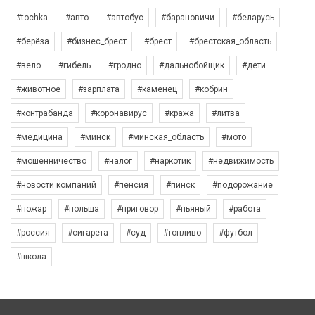
#tochka
#авто
#автобус
#барановичи
#беларусь
#берёза
#бизнес_брест
#брест
#брестская_область
#вело
#гибель
#гродно
#дальнобойщик
#дети
#животное
#зарплата
#каменец
#кобрин
#контрабанда
#коронавирус
#кража
#литва
#медицина
#минск
#минская_область
#мото
#мошенничество
#налог
#наркотик
#недвижимость
#новости компаний
#пенсия
#пинск
#подорожание
#пожар
#польша
#приговор
#пьяный
#работа
#россия
#сигарета
#суд
#топливо
#футбол
#школа