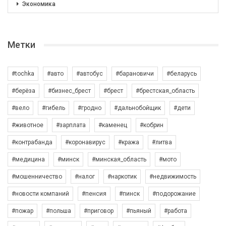
Экономика
Метки
#tochka
#авто
#автобус
#барановичи
#беларусь
#берёза
#бизнес_брест
#брест
#брестская_область
#вело
#гибель
#гродно
#дальнобойщик
#дети
#животное
#зарплата
#каменец
#кобрин
#контрабанда
#коронавирус
#кража
#литва
#медицина
#минск
#минская_область
#мото
#мошенничество
#налог
#наркотик
#недвижимость
#новости компаний
#пенсия
#пинск
#подорожание
#пожар
#польша
#приговор
#пьяный
#работа