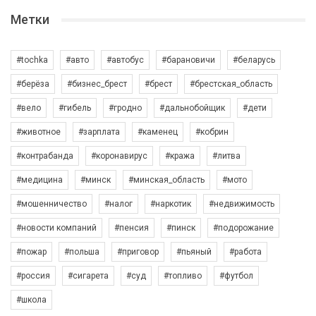
Метки
#tochka
#авто
#автобус
#барановичи
#беларусь
#берёза
#бизнес_брест
#брест
#брестская_область
#вело
#гибель
#гродно
#дальнобойщик
#дети
#животное
#зарплата
#каменец
#кобрин
#контрабанда
#коронавирус
#кража
#литва
#медицина
#минск
#минская_область
#мото
#мошенничество
#налог
#наркотик
#недвижимость
#новости компаний
#пенсия
#пинск
#подорожание
#пожар
#польша
#приговор
#пьяный
#работа
#россия
#сигарета
#суд
#топливо
#футбол
#школа