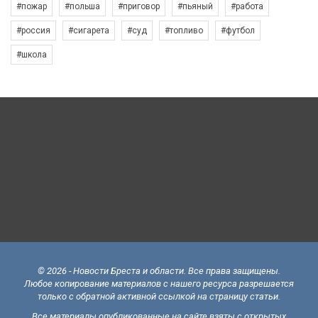
#пожар
#польша
#приговор
#пьяный
#работа
#россия
#сигарета
#суд
#топливо
#футбол
#школа
© 2026 - Новости Бреста и области. Все права защищены.
Любое копирование материалов с нашего ресурса разрешается
только с обратной активной ссылкой на страницу статьи.
Все материалы опубликованные на сайте взяты с открытых