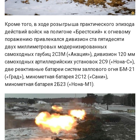
Кроме того, в ходе розыгрыша практического эпизода
действий войск на полигоне «Брестский» к огневому
поражению привлекался дивизион ста пятидесяти
двух миллиметровых модернизированных
самоходных гаубиц 2С3М («Акация»), дивизион 120 мм
самоходных артиллерийских установок 2С9 («Нона-С»),
две реактивные батареи систем залпового огня БМ-21
(«Град»), минометная батарея 2С12 («Сани»),
минометная батарея 2Б23 («Нона-М1).