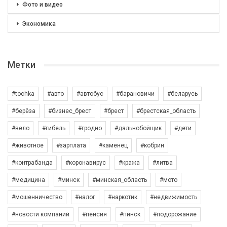
Фото и видео
Экономика
Метки
#tochka
#авто
#автобус
#барановичи
#беларусь
#берёза
#бизнес_брест
#брест
#брестская_область
#вело
#гибель
#гродно
#дальнобойщик
#дети
#животное
#зарплата
#каменец
#кобрин
#контрабанда
#коронавирус
#кража
#литва
#медицина
#минск
#минская_область
#мото
#мошенничество
#налог
#наркотик
#недвижимость
#новости компаний
#пенсия
#пинск
#подорожание