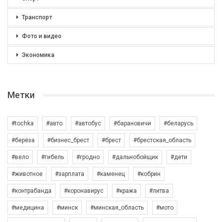
Транспорт
Фото и видео
Экономика
Метки
#tochka
#авто
#автобус
#барановичи
#беларусь
#берёза
#бизнес_брест
#брест
#брестская_область
#вело
#гибель
#гродно
#дальнобойщик
#дети
#животное
#зарплата
#каменец
#кобрин
#контрабанда
#коронавирус
#кража
#литва
#медицина
#минск
#минская_область
#мото