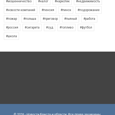
#мошенничество
#налог
#наркотик
#недвижимость
#новости компаний
#пенсия
#пинск
#подорожание
#пожар
#польша
#приговор
#пьяный
#работа
#россия
#сигарета
#суд
#топливо
#футбол
#школа
© 2026 - Новости Бреста и области. Все права защищены.