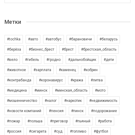
Метки
#tochka
#авто
#автобус
#барановичи
#беларусь
#берёза
#бизнес_брест
#брест
#брестская_область
#вело
#гибель
#гродно
#дальнобойщик
#дети
#животное
#зарплата
#каменец
#кобрин
#контрабанда
#коронавирус
#кража
#литва
#медицина
#минск
#минская_область
#мото
#мошенничество
#налог
#наркотик
#недвижимость
#новости компаний
#пенсия
#пинск
#подорожание
#пожар
#польша
#приговор
#пьяный
#работа
#россия
#сигарета
#суд
#топливо
#футбол