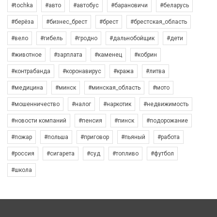
#tochka
#авто
#автобус
#барановичи
#беларусь
#берёза
#бизнес_брест
#брест
#брестская_область
#вело
#гибель
#гродно
#дальнобойщик
#дети
#животное
#зарплата
#каменец
#кобрин
#контрабанда
#коронавирус
#кража
#литва
#медицина
#минск
#минская_область
#мото
#мошенничество
#налог
#наркотик
#недвижимость
#новости компаний
#пенсия
#пинск
#подорожание
#пожар
#польша
#приговор
#пьяный
#работа
#россия
#сигарета
#суд
#топливо
#футбол
#школа