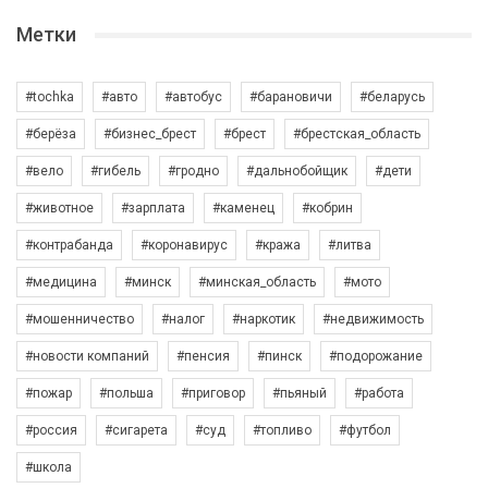
Метки
#tochka
#авто
#автобус
#барановичи
#беларусь
#берёза
#бизнес_брест
#брест
#брестская_область
#вело
#гибель
#гродно
#дальнобойщик
#дети
#животное
#зарплата
#каменец
#кобрин
#контрабанда
#коронавирус
#кража
#литва
#медицина
#минск
#минская_область
#мото
#мошенничество
#налог
#наркотик
#недвижимость
#новости компаний
#пенсия
#пинск
#подорожание
#пожар
#польша
#приговор
#пьяный
#работа
#россия
#сигарета
#суд
#топливо
#футбол
#школа