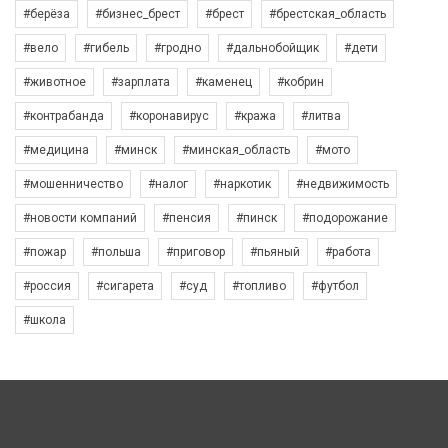
#берёза
#бизнес_брест
#брест
#брестская_область
#вело
#гибель
#гродно
#дальнобойщик
#дети
#животное
#зарплата
#каменец
#кобрин
#контрабанда
#коронавирус
#кража
#литва
#медицина
#минск
#минская_область
#мото
#мошенничество
#налог
#наркотик
#недвижимость
#новости компаний
#пенсия
#пинск
#подорожание
#пожар
#польша
#приговор
#пьяный
#работа
#россия
#сигарета
#суд
#топливо
#футбол
#школа