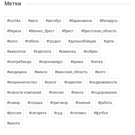
Метки
#tochka
#авто
#автобус
#барановичи
#беларусь
#берёза
#бизнес_брест
#брест
#брестская_область
#вело
#гибель
#гродно
#дальнобойщик
#дети
#животное
#зарплата
#каменец
#кобрин
#контрабанда
#коронавирус
#кража
#литва
#медицина
#минск
#минская_область
#мото
#мошенничество
#налог
#наркотик
#недвижимость
#новости компаний
#пенсия
#пинск
#подорожание
#пожар
#польша
#приговор
#пьяный
#работа
#россия
#сигарета
#суд
#топливо
#футбол
#школа