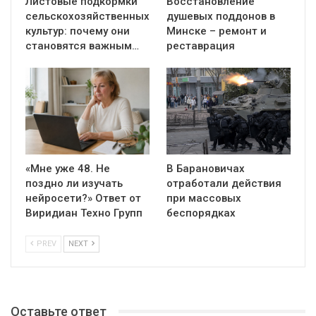
Листовые подкормки
Восстановление
сельскохозяйственных
душевых поддонов в
культур: почему они
Минске – ремонт и
становятся важным…
реставрация
«Мне уже 48. Не
В Барановичах
поздно ли изучать
отработали действия
нейросети?» Ответ от
при массовых
Виридиан Техно Групп
беспорядках
PREV
NEXT
Оставьте ответ