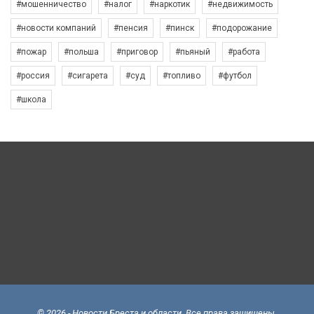
#мошенничество
#налог
#наркотик
#недвижимость
#новости компаний
#пенсия
#пинск
#подорожание
#пожар
#польша
#приговор
#пьяный
#работа
#россия
#сигарета
#суд
#топливо
#футбол
#школа
© 2026 - Новости Бреста и области. Все права защищены.