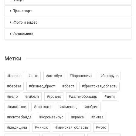
Транспорт
Фото и видео
Экономика
Метки
#tochka
#авто
#автобус
#барановичи
#беларусь
#берёза
#бизнес_брест
#брест
#брестская_область
#вело
#гибель
#гродно
#дальнобойщик
#дети
#животное
#зарплата
#каменец
#кобрин
#контрабанда
#коронавирус
#кража
#литва
#медицина
#минск
#минская_область
#мото