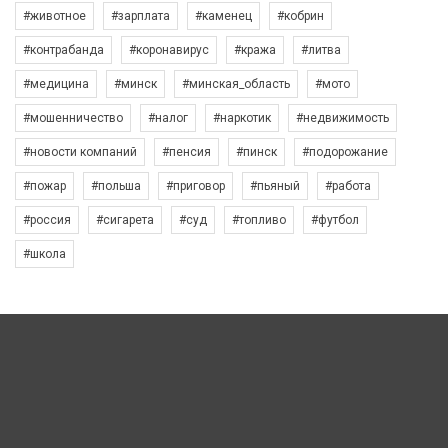
#животное
#зарплата
#каменец
#кобрин
#контрабанда
#коронавирус
#кража
#литва
#медицина
#минск
#минская_область
#мото
#мошенничество
#налог
#наркотик
#недвижимость
#новости компаний
#пенсия
#пинск
#подорожание
#пожар
#польша
#приговор
#пьяный
#работа
#россия
#сигарета
#суд
#топливо
#футбол
#школа