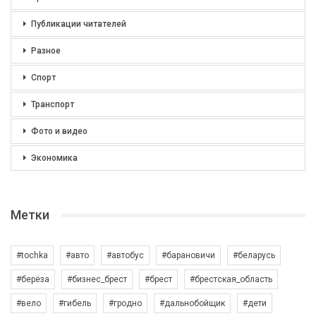
Публикации читателей
Разное
Спорт
Транспорт
Фото и видео
Экономика
Метки
#tochka
#авто
#автобус
#барановичи
#беларусь
#берёза
#бизнес_брест
#брест
#брестская_область
#вело
#гибель
#гродно
#дальнобойщик
#дети