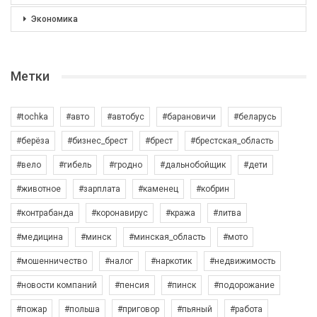
Экономика
Метки
#tochka
#авто
#автобус
#барановичи
#беларусь
#берёза
#бизнес_брест
#брест
#брестская_область
#вело
#гибель
#гродно
#дальнобойщик
#дети
#животное
#зарплата
#каменец
#кобрин
#контрабанда
#коронавирус
#кража
#литва
#медицина
#минск
#минская_область
#мото
#мошенничество
#налог
#наркотик
#недвижимость
#новости компаний
#пенсия
#пинск
#подорожание
#пожар
#польша
#приговор
#пьяный
#работа