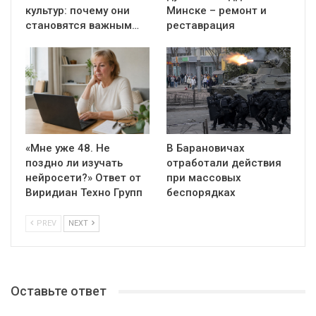
культур: почему они
Минске – ремонт и
становятся важным…
реставрация
«Мне уже 48. Не
В Барановичах
поздно ли изучать
отработали действия
нейросети?» Ответ от
при массовых
Виридиан Техно Групп
беспорядках
PREV
NEXT
Оставьте ответ