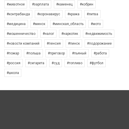
#животное
#зарплата
#каменец
#кобрин
#контрабанда
#коронавирус
#кража
#литва
#медицина
#минск
#минская_область
#мото
#мошенничество
#налог
#наркотик
#недвижимость
#новости компаний
#пенсия
#пинск
#подорожание
#пожар
#польша
#приговор
#пьяный
#работа
#россия
#сигарета
#суд
#топливо
#футбол
#школа