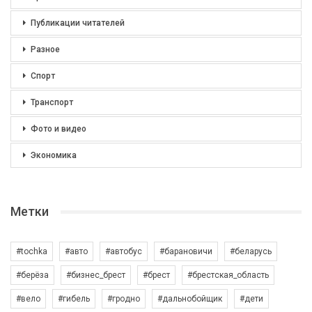
Публикации читателей
Разное
Спорт
Транспорт
Фото и видео
Экономика
Метки
#tochka
#авто
#автобус
#барановичи
#беларусь
#берёза
#бизнес_брест
#брест
#брестская_область
#вело
#гибель
#гродно
#дальнобойщик
#дети