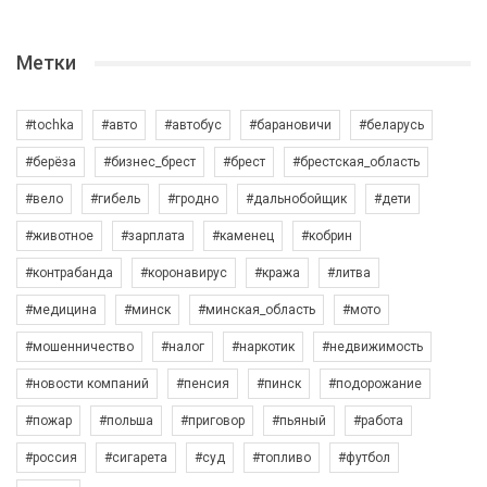
Метки
#tochka
#авто
#автобус
#барановичи
#беларусь
#берёза
#бизнес_брест
#брест
#брестская_область
#вело
#гибель
#гродно
#дальнобойщик
#дети
#животное
#зарплата
#каменец
#кобрин
#контрабанда
#коронавирус
#кража
#литва
#медицина
#минск
#минская_область
#мото
#мошенничество
#налог
#наркотик
#недвижимость
#новости компаний
#пенсия
#пинск
#подорожание
#пожар
#польша
#приговор
#пьяный
#работа
#россия
#сигарета
#суд
#топливо
#футбол