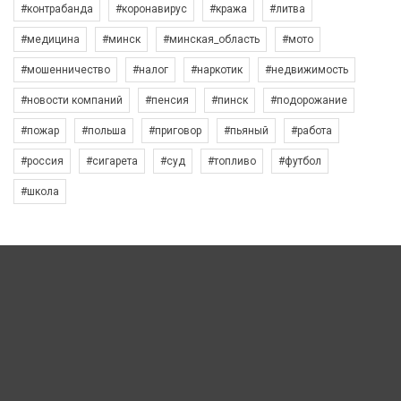
#контрабанда
#коронавирус
#кража
#литва
#медицина
#минск
#минская_область
#мото
#мошенничество
#налог
#наркотик
#недвижимость
#новости компаний
#пенсия
#пинск
#подорожание
#пожар
#польша
#приговор
#пьяный
#работа
#россия
#сигарета
#суд
#топливо
#футбол
#школа