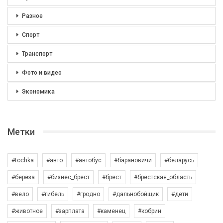
Разное
Спорт
Транспорт
Фото и видео
Экономика
Метки
#tochka
#авто
#автобус
#барановичи
#беларусь
#берёза
#бизнес_брест
#брест
#брестская_область
#вело
#гибель
#гродно
#дальнобойщик
#дети
#животное
#зарплата
#каменец
#кобрин