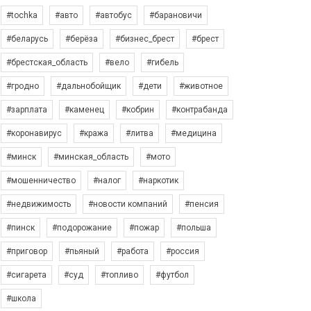
#tochka
#авто
#автобус
#барановичи
#беларусь
#берёза
#бизнес_брест
#брест
#брестская_область
#вело
#гибель
#гродно
#дальнобойщик
#дети
#животное
#зарплата
#каменец
#кобрин
#контрабанда
#коронавирус
#кража
#литва
#медицина
#минск
#минская_область
#мото
#мошенничество
#налог
#наркотик
#недвижимость
#новости компаний
#пенсия
#пинск
#подорожание
#пожар
#польша
#приговор
#пьяный
#работа
#россия
#сигарета
#суд
#топливо
#футбол
#школа