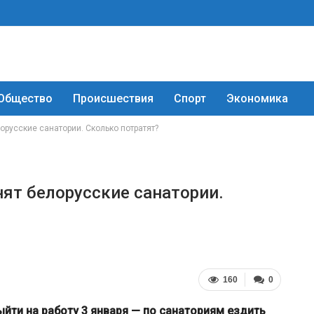
Общество
Происшествия
Спорт
Экономика
орусские санатории. Сколько потратят?
нят белорусские санатории.
160
0
йти на работу 3 января — по санаториям ездить