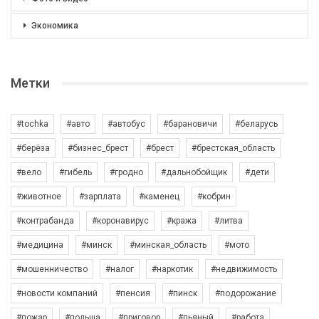
Экономика
Метки
#tochka
#авто
#автобус
#барановичи
#беларусь
#берёза
#бизнес_брест
#брест
#брестская_область
#вело
#гибель
#гродно
#дальнобойщик
#дети
#животное
#зарплата
#каменец
#кобрин
#контрабанда
#коронавирус
#кража
#литва
#медицина
#минск
#минская_область
#мото
#мошенничество
#налог
#наркотик
#недвижимость
#новости компаний
#пенсия
#пинск
#подорожание
#пожар
#польша
#приговор
#пьяный
#работа