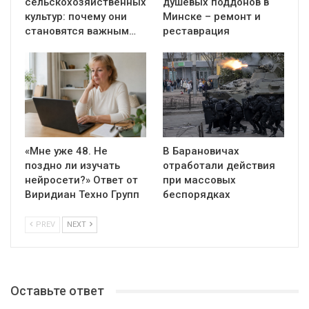
сельскохозяйственных
душевых поддонов в
культур: почему они
Минске – ремонт и
становятся важным…
реставрация
«Мне уже 48. Не
В Барановичах
поздно ли изучать
отработали действия
нейросети?» Ответ от
при массовых
Виридиан Техно Групп
беспорядках
PREV
NEXT
Оставьте ответ