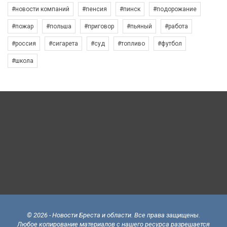
#новости компаний
#пенсия
#пинск
#подорожание
#пожар
#польша
#приговор
#пьяный
#работа
#россия
#сигарета
#суд
#топливо
#футбол
#школа
© 2026 - Новости Бреста и области. Все права защищены.
Любое копирование материалов с нашего ресурса разрешается