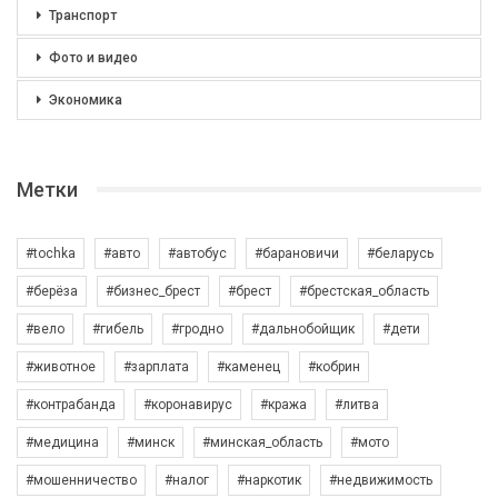
Транспорт
Фото и видео
Экономика
Метки
#tochka
#авто
#автобус
#барановичи
#беларусь
#берёза
#бизнес_брест
#брест
#брестская_область
#вело
#гибель
#гродно
#дальнобойщик
#дети
#животное
#зарплата
#каменец
#кобрин
#контрабанда
#коронавирус
#кража
#литва
#медицина
#минск
#минская_область
#мото
#мошенничество
#налог
#наркотик
#недвижимость