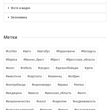
Фото и видео
Экономика
Метки
#tochka
#авто
#автобус
#барановичи
#беларусь
#берёза
#бизнес_брест
#брест
#брестская_область
#вело
#гибель
#гродно
#дальнобойщик
#дети
#животное
#зарплата
#каменец
#кобрин
#контрабанда
#коронавирус
#кража
#литва
#медицина
#минск
#минская_область
#мото
#мошенничество
#налог
#наркотик
#недвижимость
#новости компаний
#пенсия
#пинск
#подорожание