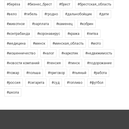
#берёза
#бизнес_брест
#брест
#брестская_область
#вело
#гибель
#гродно
#дальнобойщик
#дети
#животное
#зарплата
#каменец
#кобрин
#контрабанда
#коронавирус
#кража
#литва
#медицина
#минск
#минская_область
#мото
#мошенничество
#налог
#наркотик
#недвижимость
#новости компаний
#пенсия
#пинск
#подорожание
#пожар
#польша
#приговор
#пьяный
#работа
#россия
#сигарета
#суд
#топливо
#футбол
#школа